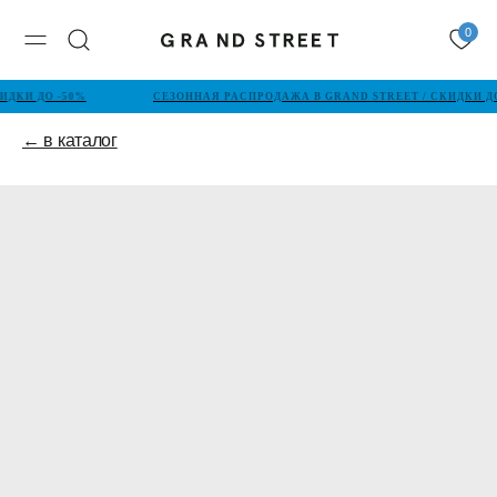
0
ИДКИ ДО -50%
СЕЗОННАЯ РАСПРОДАЖА В GRAND STREET / СКИДКИ ДО
← в каталог