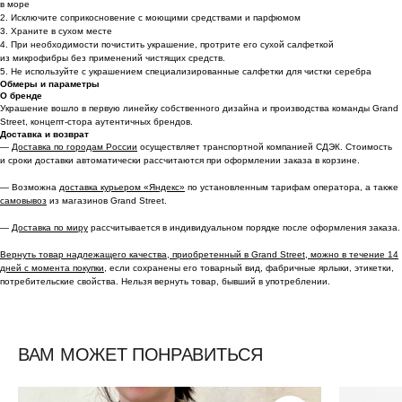
в море
2. Исключите соприкосновение с моющими средствами и парфюмом
3. Храните в сухом месте
4. При необходимости почистить украшение, протрите его сухой салфеткой
из микрофибры без применений чистящих средств.
5. Не используйте с украшением специализированные салфетки для чистки серебра
Обмеры и параметры
О бренде
Украшение вошло в первую линейку собственного дизайна и производства команды Grand
Street, концепт-стора аутентичных брендов.
Доставка и возврат
—
Доставка по городам России
осуществляет транспортной компанией СДЭК. Стоимость
и сроки доставки автоматически рассчитаются при оформлении заказа в корзине.
— Возможна
доставка курьером «Яндекс»
по установленным тарифам оператора, а также
самовывоз
из магазинов Grand Street.
—
Доставка по миру
рассчитывается в индивидуальном порядке после оформления заказа.
Вернуть товар надлежащего качества, приобретенный в Grand Street, можно в течение 14
дней с момента покупки,
если сохранены его товарный вид, фабричные ярлыки, этикетки,
потребительские свойства. Нельзя вернуть товар, бывший в употреблении.
ВАМ МОЖЕТ ПОНРАВИТЬСЯ