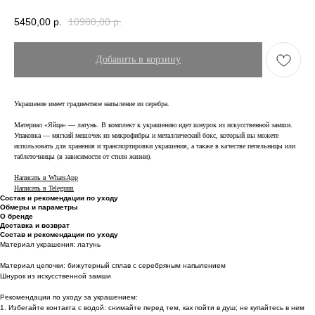
5450,00
р.
10900,00
р.
Добавить в корзину
Украшение имеет градиентное напыление из серебра.
Материал «Яйца» — латунь. В комплект к украшению идет шнурок из искусственной замши.
Упаковка — мягкий мешочек из микрофибры и металлический бокс, который вы можете
использовать для хранения и транспортировки украшения, а также в качестве пепельницы или
таблеточницы (в зависимости от стиля жизни).
Написать в WhatsApp
Написать в Telegram
Состав и рекомендации по уходу
Обмеры и параметры
О бренде
Доставка и возврат
Состав и рекомендации по уходу
Материал украшения: латунь
Материал цепочки: бижутерный сплав с серебряным напылением
Шнурок из искусственной замши
Рекомендации по уходу за украшением:
1. Избегайте контакта с водой: снимайте перед тем, как пойти в душ; не купайтесь в нем