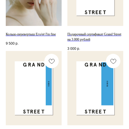
Кольцо-перевертыш Его/eё I'm fine
Подарочный сертификат Grand Street
на 3.000 рублей
9 500
р.
3 000
р.