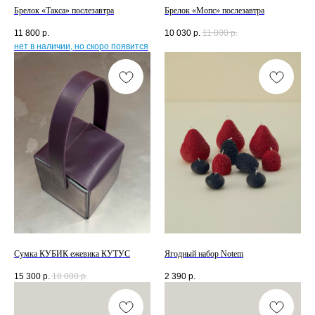
Брелок «Такса» послезавтра
Брелок «Мопс» послезавтра
11 800
р.
10 030
р.
11 800
р.
Сумка КУБИК ежевика КУТУС
Ягодный набор Notem
15 300
р.
18 000
р.
2 390
р.