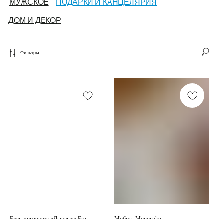
МУЖСКОЕ
ПОДАРКИ И КАНЦЕЛЯРИЯ
ДОМ И ДЕКОР
Фильтры
Бусы хризопраз «Дынные» Ere
Мобиль Mononoke