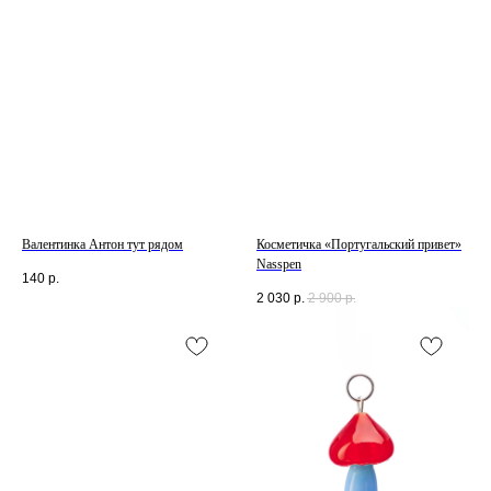
Валентинка Антон тут рядом
Косметичка «Португальский привет»
Nasspen
140
р.
2 030
р.
2 900
р.