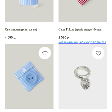
Свеча notem (plum слива)
Саше Pitkina (specia специя) Notem
4 590
р.
2 590
р.