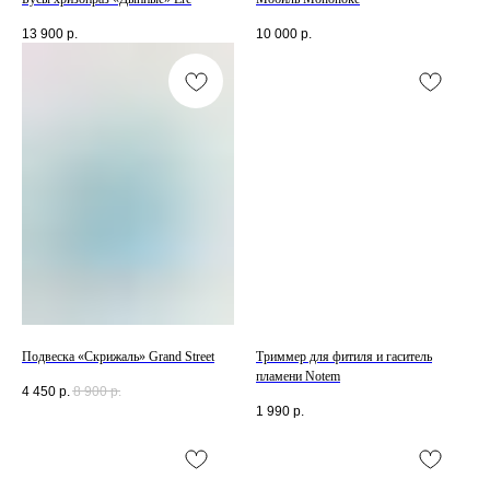
13 900
р.
10 000
р.
Подвеска «Скрижаль» Grand Street
Триммер для фитиля и гаситель
пламени Notem
4 450
р.
8 900
р.
1 990
р.