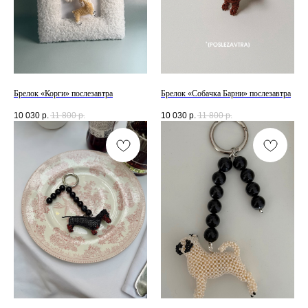
Брелок «Корги» послезавтра
Брелок «Собачка Барни» послезавтра
10 030
р.
11 800
р.
10 030
р.
11 800
р.