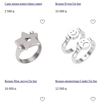
Саше арома notem (plum слива)
Кольцо Бутон I'm fine
2 590
р.
15 000
р.
Кольцо Моя звезда I'm fine
Кольцо-перевертыш Смайл I'm fine
16 000
р.
12 500
р.