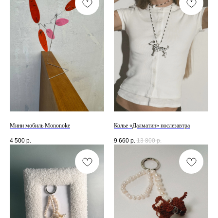
Мини мобиль Mononoke
Колье «Далматин» послезавтра
4 500
р.
9 660
р.
13 800
р.