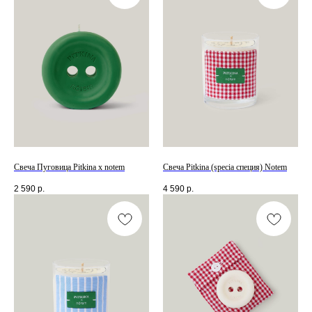
Свеча Пуговица Pitkina x notem
Свеча Pitkina (specia специя) Notem
2 590
р.
4 590
р.