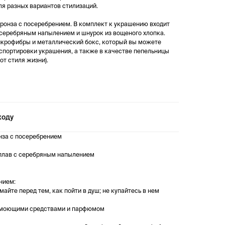
ля разных вариантов стилизаций.
ронза с посеребрением. В комплект к украшению входит
 серебряным напылением и шнурок из вощеного хлопка.
икрофибры и металлический бокс, который вы можете
нспортировки украшения, а также в качестве пепельницы
от стиля жизни).
ходу
нза с посеребрением
плав с серебряным напылением
нием:
имайте перед тем, как пойти в душ; не купайтесь в нем
с моющими средствами и парфюмом