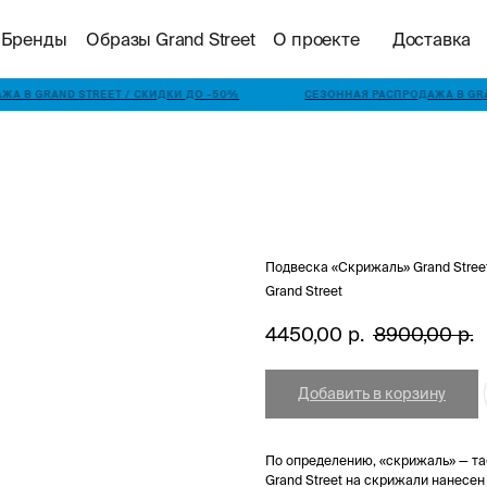
Бренды
Образы Grand Street
О проекте
Доставка
А В GRAND STREET / СКИДКИ ДО -50%
СЕЗОННАЯ РАСПРОДАЖА В GRAN
Подвеска «Скрижаль» Grand Stree
Grand Street
4450,00
р.
8900,00
р.
Добавить в корзину
По определению, «скрижаль» — та
Grand Street на скрижали нанесен