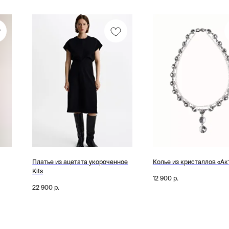
Платье из ацетата укороченное
Колье из кристаллов «Акт 
Kits
12 900
р.
22 900
р.