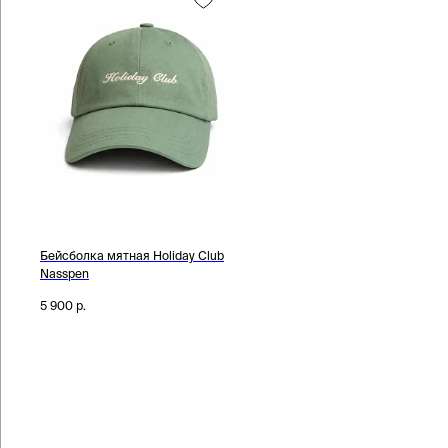
Бейсболка мятная Holiday Club
Nasspen
5 900
р.