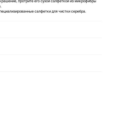
украшение, протрите его сухой салфеткой из микрофибры
.
специализированные салфетки для чистки серебра.