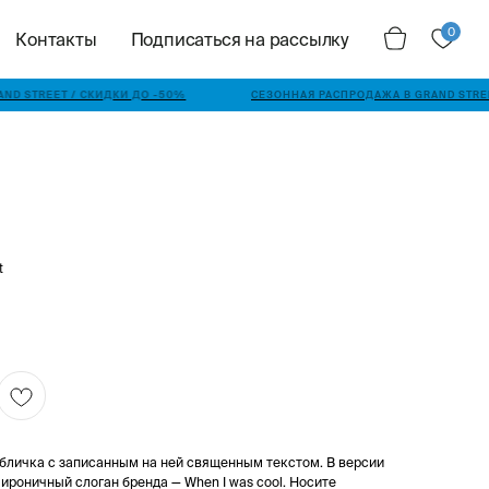
0
Контакты
Подписаться на рассылку
D STREET / СКИДКИ ДО -50%
СЕЗОННАЯ РАСПРОДАЖА В GRAND STREE
t
бличка с записанным на ней священным текстом. В версии
 ироничный слоган бренда — When I was cool. Носите