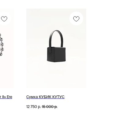
Смотреть все /
II» Ere
Сумка КУБИК КУТУС
12 750
р.
15 000
р.