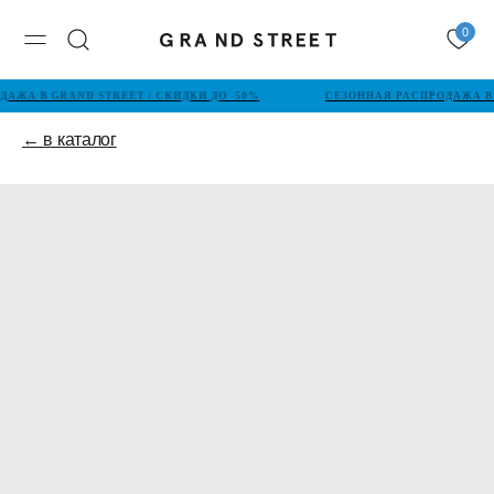
0
АЖА В GRAND STREET / СКИДКИ ДО -50%
СЕЗОННАЯ РАСПРОДАЖА В 
← в каталог