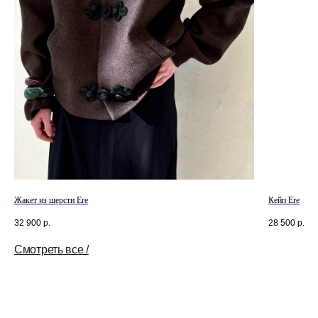
Жакет из шерсти Ere
Кейп Ere
32 900
р.
28 500
р.
Смотреть все /
Tilda
Made on