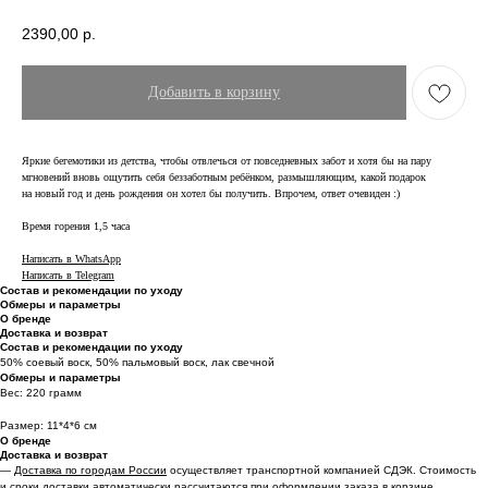
2390,00
р.
Добавить в корзину
Яркие бегемотики из детства, чтобы отвлечься от повседневных забот и хотя бы на пару
мгновений вновь ощутить себя беззаботным ребёнком, размышляющим, какой подарок
на новый год и день рождения он хотел бы получить. Впрочем, ответ очевиден :)
Время горения 1,5 часа
Написать в WhatsApp
Написать в Telegram
Состав и рекомендации по уходу
Обмеры и параметры
О бренде
Доставка и возврат
Состав и рекомендации по уходу
50% соевый воск, 50% пальмовый воск, лак свечной
Обмеры и параметры
Вес: 220 грамм
Размер: 11*4*6 см
О бренде
Доставка и возврат
—
Доставка по городам России
осуществляет транспортной компанией СДЭК. Стоимость
и сроки доставки автоматически рассчитаются при оформлении заказа в корзине.