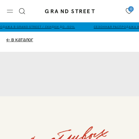
0
ОДАЖА В GRAND STREET / СКИДКИ ДО -50%
СЕЗОННАЯ РАСПРОДАЖА В 
← в каталог