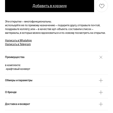
Добавить в корзину
Эти открытки — многофункциональны.
используйте ее по прямому назначению — подарите другу, отправьте почтой,
поздравьте коллегу; или — в качестве арт-объекта. составили список —
материалы, в которых можно вдохновиться и по-новому посмотреть на открытки.
Написать в WhatsApp
Написать в Telegram
Преимущества
в комплекте:
· крафтовый конверт
Обмеры и параметры
О бренде
Доставка и возврат