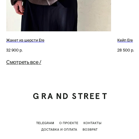
Жакет из шерсти Ere
Кейп Ere
32 900
р.
28 500
р.
Смотреть все /
Tilda
Made on