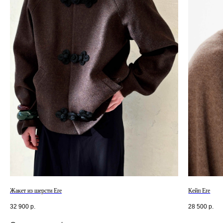
Смотреть все /
Жакет из шерсти Ere
Кейп Ere
32 900
р.
28 500
р.