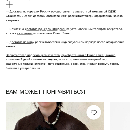
—
Доставка по городам России
осуществляет транспортной компанией СДЭК.
Стоимость и сроки доставки автоматически рассчитаются при оформлении заказа
в корзине.
— Возможна
доставка курьером «Яндекс»
по установленным тарифам оператора,
а также
самовывоз
из магазинов Grand Street.
—
Доставка по миру
рассчитывается в индивидуальном порядке после оформления
заказа.
Вернуть товар надлежащего качества, приобретенный в Grand Street, можно
в течение 7 дней с момента покупки,
если сохранены его товарный вид,
фабричные ярлыки, этикетки, потребительские свойства. Нельзя вернуть товар,
бывший в употреблении.
ВАМ МОЖЕТ ПОНРАВИТЬСЯ