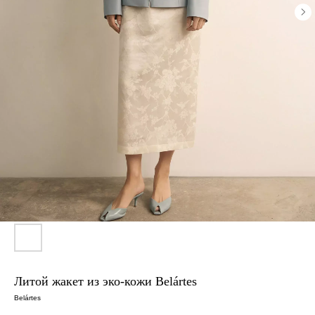
Литой жакет из эко-кожи Belártes
Belártes