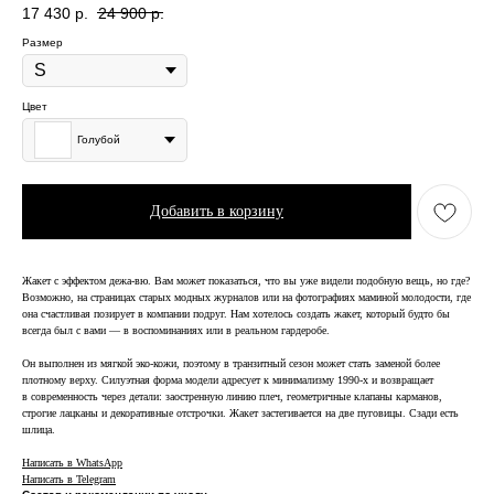
17 430
р.
24 900
р.
Размер
Цвет
Голубой
Добавить в корзину
Жакет с эффектом дежа-вю. Вам может показаться, что вы уже видели подобную вещь, но где?
Возможно, на страницах старых модных журналов или на фотографиях маминой молодости, где
она счастливая позирует в компании подруг. Нам хотелось создать жакет, который будто бы
всегда был с вами — в воспоминаниях или в реальном гардеробе.
Он выполнен из мягкой эко-кожи, поэтому в транзитный сезон может стать заменой более
плотному верху. Силуэтная форма модели адресует к минимализму 1990-х и возвращает
в современность через детали: заостренную линию плеч, геометричные клапаны карманов,
строгие лацканы и декоративные отстрочки. Жакет застегивается на две пуговицы. Сзади есть
шлица.
Написать в WhatsApp
Написать в Telegram