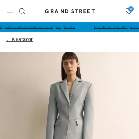
0
ДАЖА В GRAND STREET / СКИДКИ ДО -50%
СЕЗОННАЯ РАСПРОДАЖА В 
← в каталог