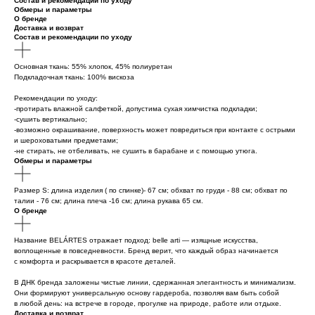
Состав и рекомендации по уходу
Обмеры и параметры
О бренде
Доставка и возврат
Состав и рекомендации по уходу
Основная ткань: 55% хлопок, 45% полиуретан
Подкладочная ткань: 100% вискоза
Рекомендации по уходу:
-протирать влажной салфеткой, допустима сухая химчистка подкладки;
-сушить вертикально;
-возможно окрашивание, поверхность может повредиться при контакте с острыми
и шероховатыми предметами;
-не стирать, не отбеливать, не сушить в барабане и с помощью утюга.
Обмеры и параметры
Размер S: длина изделия ( по спинке)- 67 см; обхват по груди - 88 см; обхват по
талии - 76 см; длина плеча -16 см; длина рукава 65 см.
О бренде
Название BELÁRTES отражает подход: belle arti — изящные искусства,
воплощенные в повседневности. Бренд верит, что каждый образ начинается
с комфорта и раскрывается в красоте деталей.
В ДНК бренда заложены чистые линии, сдержанная элегантность и минимализм.
Они формируют универсальную основу гардероба, позволяя вам быть собой
в любой день: на встрече в городе, прогулке на природе, работе или отдыхе.
Доставка и возврат