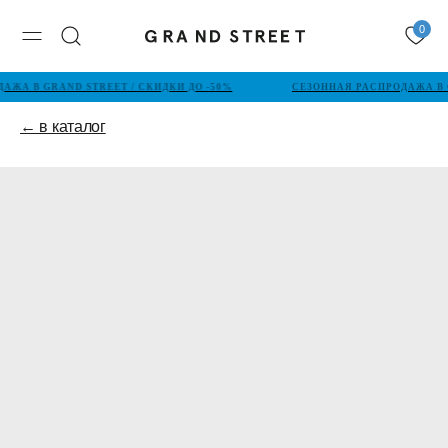
0
АЖА В GRAND STREET / СКИДКИ ДО -50%
СЕЗОННАЯ РАСПРОДАЖА В G
← в каталог