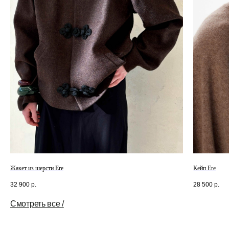
Смотреть все /
Жакет из шерсти Ere
Кейп Ere
32 900
р.
28 500
р.
Смотреть все /
Tilda
Made on