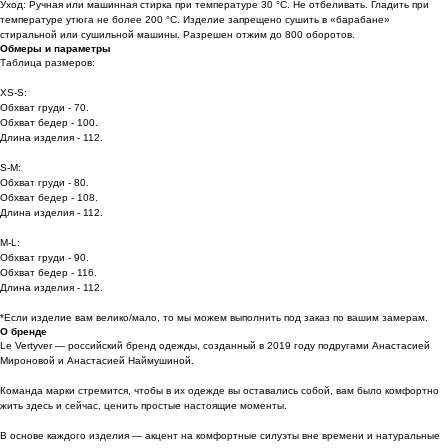
Уход: Ручная или машинная стирка при температуре 30 °C. Не отбеливать. Гладить при
температуре утюга не более 200 °C. Изделие запрещено сушить в «барабане»
стиральной или сушильной машины. Разрешен отжим до 800 оборотов.
Обмеры и параметры
Таблица размеров:
XS-S:
Обхват груди - 70.
Обхват бедер - 100.
Длина изделия - 112.
S-M:
Обхват груди - 80.
Обхват бедер - 108.
Длина изделия - 112.
M-L:
Обхват груди - 90.
Обхват бедер - 116.
Длина изделия - 112.
*Если изделие вам велико/мало, то мы можем выполнить под заказ по вашим замерам.
О бренде
Le Vertyver — российский бренд одежды, созданный в 2019 году подругами Анастасией
Мироновой и Анастасией Наймушиной.
Команда марки стремится, чтобы в их одежде вы оставались собой, вам было комфортно
жить здесь и сейчас, ценить простые настоящие моменты.
В основе каждого изделия — акцент на комфортные силуэты вне времени и натуральные