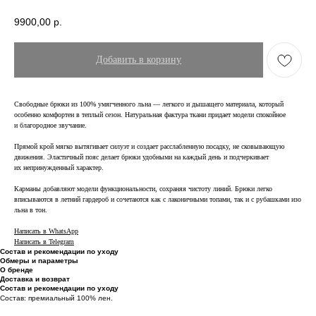
9900,00
р.
Добавить в корзину
Свободные брюки из 100% умягченного льна — легкого и дышащего материала, который
особенно комфортен в теплый сезон. Натуральная фактура ткани придает модели спокойное
и благородное звучание.
Прямой крой мягко вытягивает силуэт и создает расслабленную посадку, не сковывающую
движения. Эластичный пояс делает брюки удобными на каждый день и подчеркивает
их непринужденный характер.
Карманы добавляют модели функциональности, сохраняя чистоту линий. Брюки легко
вписываются в летний гардероб и сочетаются как с лаконичными топами, так и с рубашками изо
льна в тон.
Написать в WhatsApp
Написать в Telegram
Состав и рекомендации по уходу
Обмеры и параметры
О бренде
Доставка и возврат
Состав и рекомендации по уходу
Состав: премиальный 100% лен.