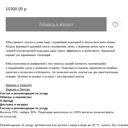
15300,00
р.
Добавить в корзину
Юбка прямого силуэта в длине миди с удлинённой подкладкой в тёплом молочном оттенке.
Модель формирует красивый силуэт, подчёркивая талию, а акцентная деталь кроя в виде
съёмной полупрозрачной подкладки дарит образу эффектность и необычность. Идеальный
вариант для вариативных стилизаций.
Юбка выполнена из комфортной к телу вискозы средней плотности, маломнущейся
и поддающейся уходу в домашних условиях. Подкладка из вискозы закреплена на потайные
кнопочки и полностью отстёгивается, что позволяет носить изделие как две самостоятельные
позиции. Застёжка на резинку и кулиску с регулируемым поясом.
Написать в WhatsApp
Написать в Telegram
Состав и рекомендации по уходу
Обмеры и параметры
О бренде
Доставка и возврат
Состав и рекомендации по уходу
Вискоза 70%, лайкра 30%. Подкладка выполнена из 100% вискозы (нежная вуаль
из тенселя).
Рекомендации по уходу: деликатная или ручная стирка в воде до 30 °C, сушить без отжима