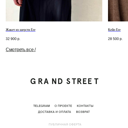
Жакет из шерсти Ere
Кейп Ere
32 900
р.
28 500
р.
Смотреть все /
Tilda
Made on