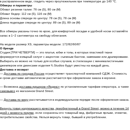
в расправленном виде, гладить через проутюжильник при температуре до 140 °C.
Обмеры и параметры
Обхват резинки талии: 76 см (S), 80 см (M)
Обхват бедер: 112 см (S), 116 см (M)
Длина основы спереди по центру: 78 см (S), 78 см (M)
Длина подкладки спереди по центру: 89 см (S), 89 см (M)
Все обмеры указаны точно по крою, для комфортной посадки и удобной носки оставляйте
запас в 1−2 сантиметра на свободу облегания.
На модели размер XS, параметры модели: 172/82/60/87
О бренде
Студия [ТРИ ЧЕТВЕРТИ] — это платья, юбки и топы, в которых пластикой ткани
формируется изящный силуэт с акцентом: съемным бантом, завязками или драпировками.
Выбирать их можно не только для особых случаев, в стилизации с минималистичными
джемпером или джинсами изделия ¾ Studios будут уместны на каждый день.
Доставка и возврат
—
Доставка по городам России
осуществляет транспортной компанией СДЭК. Стоимость
и сроки доставки автоматически рассчитаются при оформлении заказа в корзине.
— Возможна
доставка курьером «Яндекс»
по установленным тарифам оператора, а также
самовывоз
из магазинов Grand Street.
—
Доставка по миру
рассчитывается в индивидуальном порядке после оформления заказа.
Вернуть товар надлежащего качества, приобретенный в Grand Street, можно в течение 14
дней с момента покупки,
если сохранены его товарный вид, фабричные ярлыки, этикетки,
потребительские свойства. Нельзя вернуть товар, бывший в употреблении.