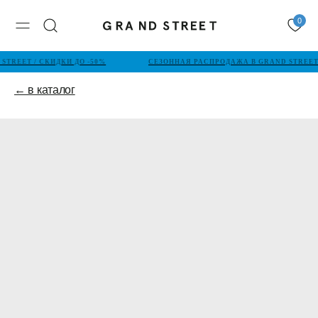
0
TREET / СКИДКИ ДО -50%
СЕЗОННАЯ РАСПРОДАЖА В GRAND STREET 
← в каталог