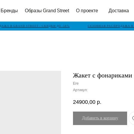
Бренды
Образы Grand Street
О проекте
Доставка
ЖА В GRAND STREET / СКИДКИ ДО -50%
СЕЗОННАЯ РАСПРОДАЖА В G
Жакет с фонариками 
Ere
Артикул:
24900,00
р.
Добавить в корзину