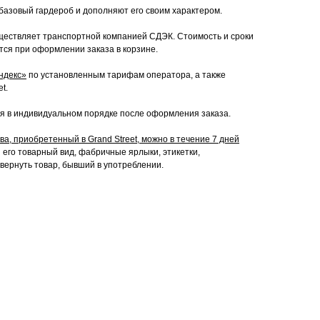
базовый гардероб и дополняют его своим характером.
ествляет транспортной компанией СДЭК. Стоимость и сроки
тся при оформлении заказа в корзине.
ндекс»
по установленным тарифам оператора, а также
t.
я в индивидуальном порядке после оформления заказа.
а, приобретенный в Grand Street, можно в течение 7 дней
его товарный вид, фабричные ярлыки, этикетки,
 вернуть товар, бывший в употреблении.