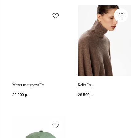
Жакет из шерсти Ere
Кейп Ere
32 900
р.
28 500
р.