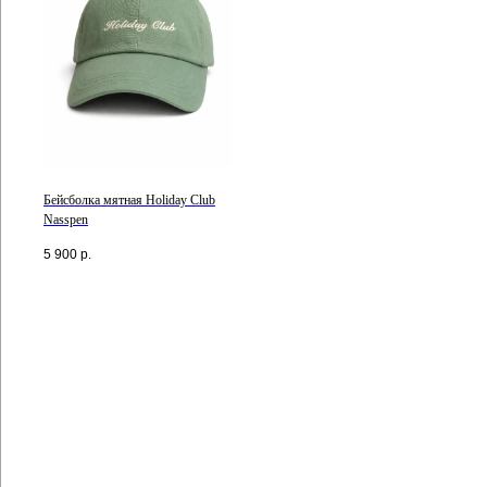
Бейсболка мятная Holiday Club
Nasspen
5 900
р.