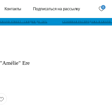
0
Контакты
Подписаться на рассылку
RAND STREET / СКИДКИ ДО -50%
СЕЗОННАЯ РАСПРОДАЖА В GRAND ST
"Amélie" Ere