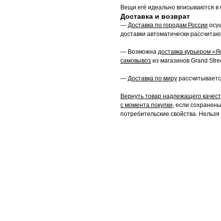
Вещи eré идеально вписываются в 
Доставка и возврат
—
Доставка по городам России
осущ
доставки автоматически рассчитаю
— Возможна
доставка курьером «Я
самовывоз
из магазинов Grand Stree
—
Доставка по миру
рассчитываетс
Вернуть товар надлежащего качеств
с момента покупки,
если сохранены 
потребительские свойства. Нельзя