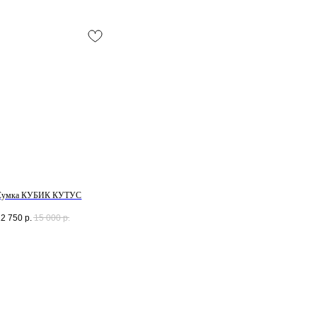
Смотреть все /
Сумка КУБИК КУТУС
12 750
р.
15 000
р.