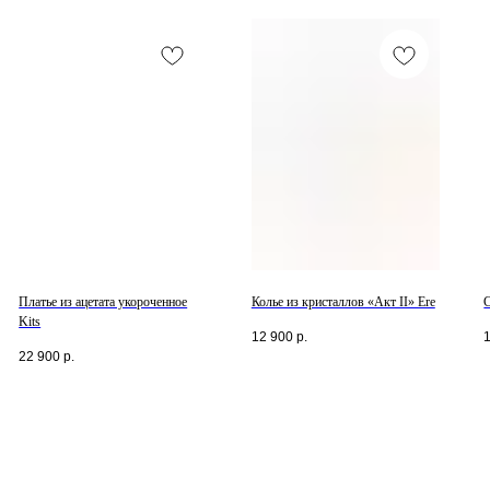
Платье из ацетата укороченное
Колье из кристаллов «Акт II» Ere
Kits
12 900
р.
22 900
р.