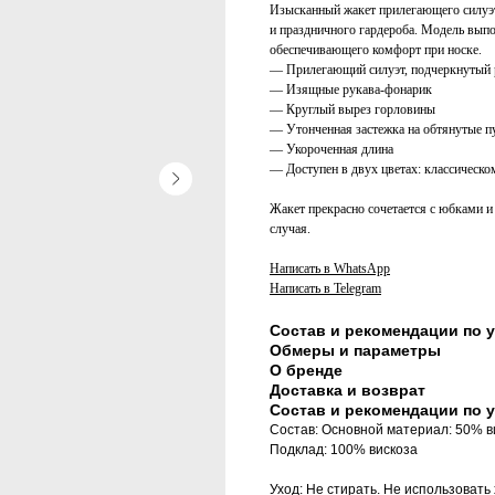
Изысканный жакет прилегающего силуэт
и праздничного гардероба. Модель выпо
обеспечивающего комфорт при носке.
— Прилегающий силуэт, подчеркнутый р
— Изящные рукава-фонарик
— Круглый вырез горловины
— Утонченная застежка на обтянутые п
— Укороченная длина
— Доступен в двух цветах: классическ
Жакет прекрасно сочетается с юбками и
случая.
Написать в WhatsApp
Написать в Telegram
Состав и рекомендации по 
Обмеры и параметры
О бренде
Доставка и возврат
Состав и рекомендации по 
Состав:
Основной материал: 50% ви
Подклад: 100% вискоза
Уход:
Не стирать. Не использоват