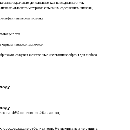
а станет идеальным дополнением как повседневного, так
лнена из атласного материала с высоким содержанием вискозы,
ельефами на переде и спинке
уговицы в тон
ом черном и нежном молочном
 брюками, создавая женственные и элегантные образы для любого
уходу
уходу
скоза, 46% полиэстер, 4% эластан;
ь хлорсодержащие отбеливатели. Не выжимать и не сушить