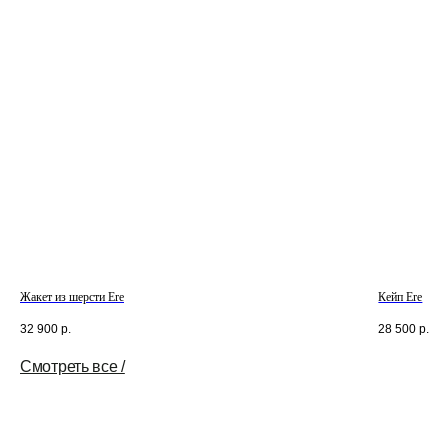
Жакет из шерсти Ere
Кейп Ere
32 900
р.
28 500
р.
Смотреть все /
Tilda
Made on