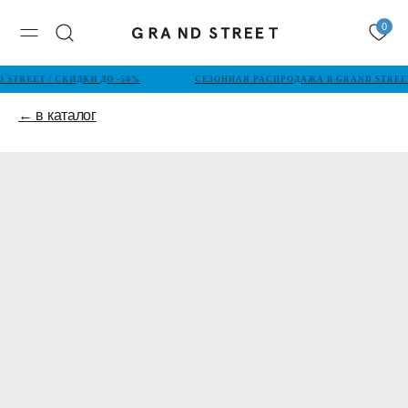
0
STREET / СКИДКИ ДО -50%
СЕЗОННАЯ РАСПРОДАЖА В GRAND STREET
← в каталог