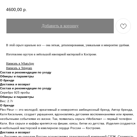
4600,00
р.
Добавить в корзину
В этой серьге идеально все — она легкая, детализированная, уникальная и невероятно удобная.
Изготовлено вручую в небольшой ювелирной мастерской в Костроме.
Написать в WhatsApp
Написать в Telegram
Состав и рекомендации по уходу
Обмеры и параметры
О бренде
Доставка и возврат
Состав и рекомендации по уходу
Серебро 925 пробы
Обмеры и параметры
Вес: 2.7г
О бренде
Flex Fleur — это молодой, креативный и невероятно амбициозный бренд. Автор бренда,
Катя Кисельчик, создает украшения, вдохновляясь детскими воспоминаниями или яркими,
необычными событиями из жизни. Так, появилась серьга «Мобилка» — первый телефон
Кати. Все серьги и каффы крепятся на фишки, кэпсы, битки из детства. Изделия создаются
в небольшой мастерской в ювелирном сердце России — Костроме.
Доставка и возврат
— Доставка по городам России осуществляет транспортной компанией СДЭК. Стоимость