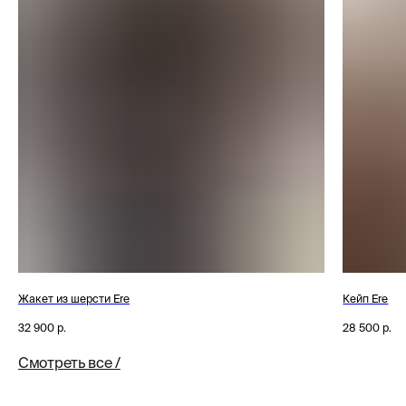
Смотреть все /
Жакет из шерсти Ere
Кейп Ere
32 900
р.
28 500
р.
Смотреть все /
Tilda
Made on