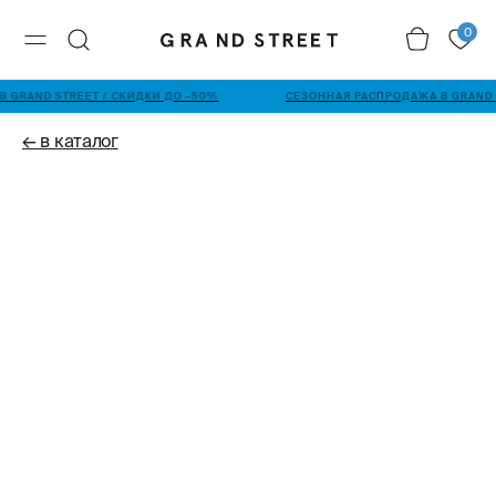
0
 GRAND STREET / СКИДКИ ДО -50%
СЕЗОННАЯ РАСПРОДАЖА В GRAND 
← в каталог