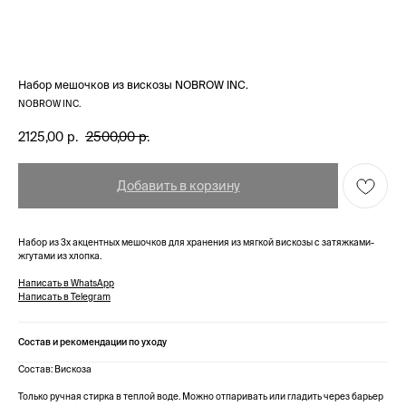
Набор мешочков из вискозы NOBROW INC.
NOBROW INC.
2125,00
р.
2500,00
р.
Добавить в корзину
Набор из 3х акцентных мешочков для хранения из мягкой вискозы с затяжками-
жгутами из хлопка.
Написать в WhatsApp
Написать в Telegram
Состав и рекомендации по уходу
Состав: Вискоза
Только ручная стирка в теплой воде. Можно отпаривать или гладить через барьер