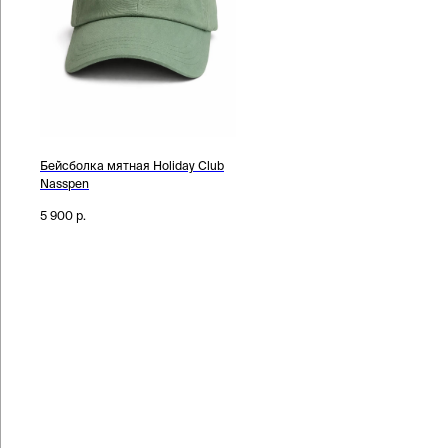
Бейсболка мятная Holiday Club
Nasspen
5 900
р.