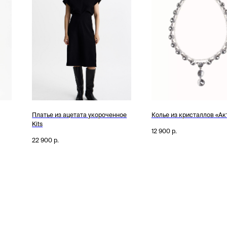
Платье из ацетата укороченное
Колье из кристаллов «Акт 
Kits
12 900
р.
22 900
р.