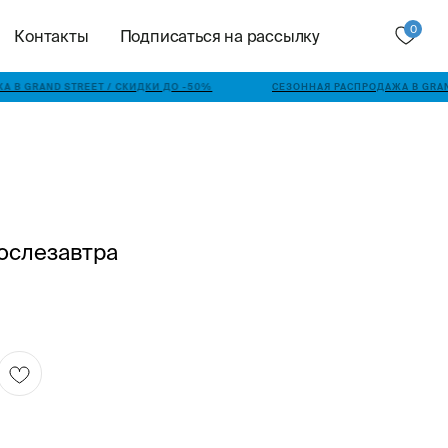
0
Контакты
Подписаться на рассылку
 В GRAND STREET / СКИДКИ ДО -50%
СЕЗОННАЯ РАСПРОДАЖА В GRAND
ослезавтра