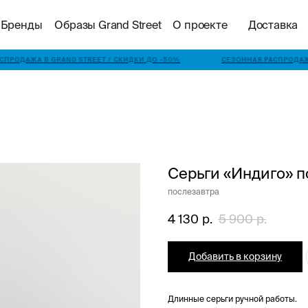
Бренды
Образы Grand Street
О проекте
Доставка
СПРОДАЖА В GRAND STREET / СКИДКИ ДО -50%
СЕЗОННАЯ РАСПРОДАЖА
Серьги «Индиго» п
послезавтра
4 130
р.
5 900
р.
Добавить в корзину
Длинные серьги ручной работы.