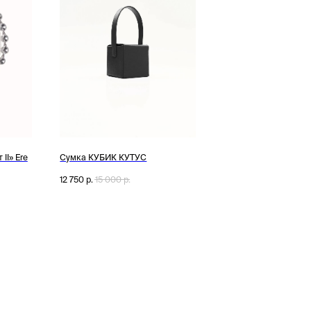
II» Ere
Сумка КУБИК КУТУС
12 750
р.
15 000
р.