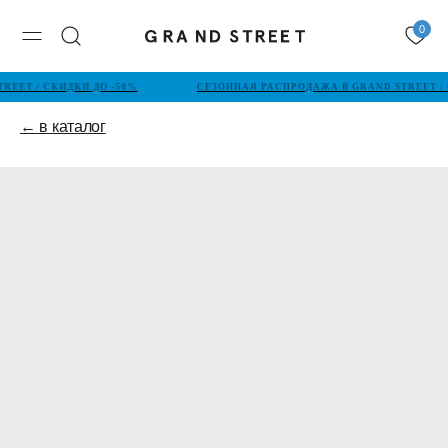
0
EET / СКИДКИ ДО -50%
СЕЗОННАЯ РАСПРОДАЖА В GRAND STREET / 
← в каталог