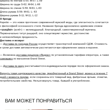
Ширина по плечам S-55; M-57; L-59
Ширина по груди S-62; M-64; L-66
Ширина по спинке S-59; M-61; L-63
Длина рукава S-59; M-61; L- 63
Ширина рукава S-11; M-11; L-12
О бренде
Aspette — это новое прочтение современной мужской моды, где элегантность сочетается
с философией осознанного стиля. Название бренда вдохновлено армянским словом
«
ասպետ»
(аспéт) — великодушный, благородный, самоотверженный мужчина.
Первоначально титул рыцарей, оно олицетворяет мужество, достоинство
и непоколебимую преданность.
Доставка и возврат
—
Доставка по городам России
осуществляет транспортной компанией СДЭК. Стоимость
и сроки доставки автоматически рассчитаются при оформлении заказа в корзине.
— Возможна
доставка курьером «Яндекс»
по установленным тарифам оператора, а также
самовывоз
из магазинов Grand Street.
—
Доставка по миру
рассчитывается в индивидуальном порядке после оформления заказа.
Вернуть товар надлежащего качества, приобретенный в Grand Street, можно в течение 7
дней с момента покупки,
если сохранены его товарный вид, фабричные ярлыки, этикетки,
потребительские свойства. Нельзя вернуть товар, бывший в употреблении.
ВАМ МОЖЕТ ПОНРАВИТЬСЯ