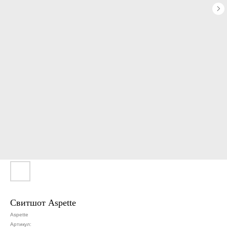
Свитшот Aspette
Aspette
Артикул: