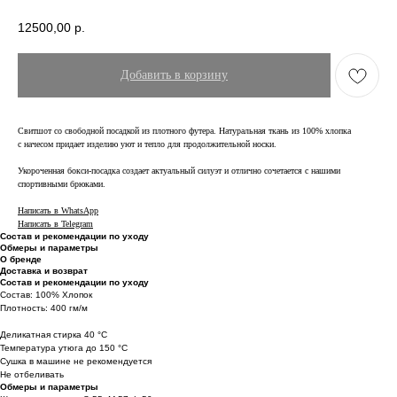
12500,00
р.
Добавить в корзину
Свитшот со свободной посадкой из плотного футера. Натуральная ткань из 100% хлопка
с начесом придает изделию уют и тепло для продолжительной носки.
Укороченная бокси-посадка создает актуальный силуэт и отлично сочетается с нашими
спортивными брюками.
Написать в WhatsApp
Написать в Telegram
Состав и рекомендации по уходу
Обмеры и параметры
О бренде
Доставка и возврат
Состав и рекомендации по уходу
Состав: 100% Хлопок
Плотность: 400 гм/м
Деликатная стирка 40 °C
Температура утюга до 150 °C
Сушка в машине не рекомендуется
Не отбеливать
Обмеры и параметры