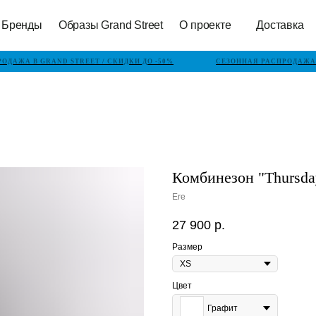
Бренды
Образы Grand Street
О проекте
Доставка
ДАЖА В GRAND STREET / СКИДКИ ДО -50%
СЕЗОННАЯ РАСПРОДАЖА В
Комбинезон "Thursda
Ere
27 900
р.
Размер
Цвет
Графит