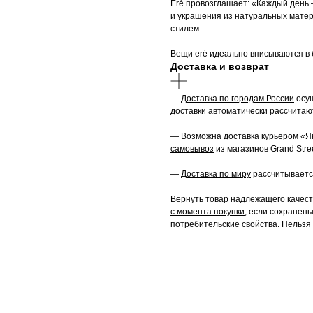
Eré провозглашает: «Каждый день 
и украшения из натуральных матер
стилем.
Вещи eré идеально вписываются в 
Доставка и возврат
—
Доставка по городам России
осущ
доставки автоматически рассчитаю
— Возможна
доставка курьером «Я
самовывоз
из магазинов Grand Stree
—
Доставка по миру
рассчитываетс
Вернуть товар надлежащего качеств
с момента покупки,
если сохранены 
потребительские свойства. Нельзя