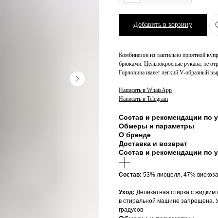
Добавить в корзину
Комбинезон из тактильно приятной купр
брюками. Цельнокроеные рукава, не отр
Горловина имеет легкий V-образный выр
Написать в WhatsApp
Написать в Telegram
Состав и рекомендации по 
Обмеры и параметры
О бренде
Доставка и возврат
Состав и рекомендации по 
Cостав:
53% лиоцелл, 47% вискоз
Уход:
Деликатная стирка с жидким 
в стиральной машине запрещена. У
градусов