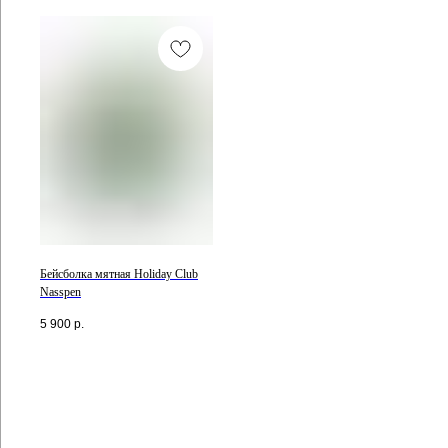
Бейсболка мятная Holiday Club
Nasspen
5 900
р.