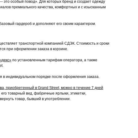
— это особый повод». Для которых бренд и создает одежду
иалов премиального качества, комфортных и с изысканным
базовый гардероб и дополняют его своим характером.
ествляет транспортной компанией СДЭК. Стоимость и сроки
тся при оформлении заказа в корзине.
ндекс»
по установленным тарифам оператора, а также
t.
я в индивидуальном порядке после оформления заказа.
а, приобретенный в Grand Street, можно в течение 7 дней
его товарный вид, фабричные ярлыки, этикетки,
 вернуть товар, бывший в употреблении.