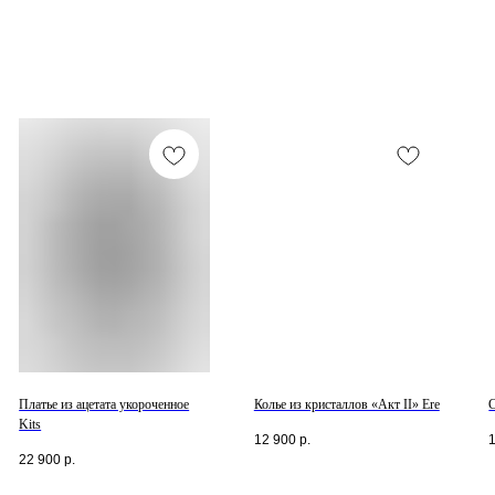
Платье из ацетата укороченное
Колье из кристаллов «Акт II» Ere
Kits
12 900
р.
22 900
р.