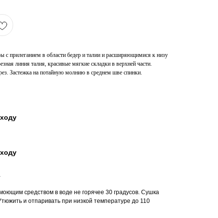
ы с прилеганием в области бедер и талии и расширяющимися к низу
езная линия талия, красивые мягкие складки в верхней части.
ез. Застежка на потайную молнию в среднем шве спинки.
уходу
уходу
а
моющим средством в воде не горячее 30 градусов. Сушка
тюжить и отпаривать при низкой температуре до 110