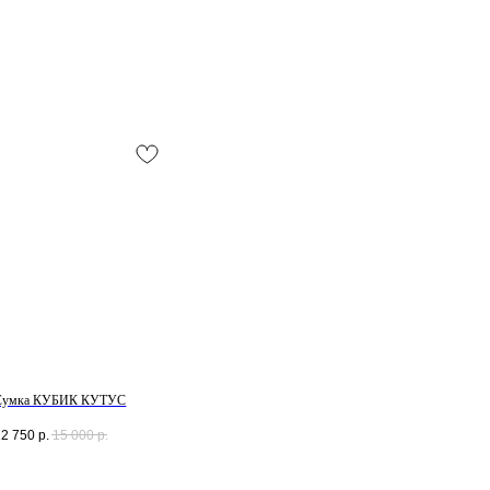
Смотреть все /
Сумка КУБИК КУТУС
12 750
р.
15 000
р.