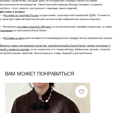
(шоперы, косметички), которые шьют из итальянских стоковых тканей на своем
артизанальном производстве. Своей миссией команда бренда называет создание
особого, «того самого» настроения с помощью своих изделий.
Доставка и возврат
—
Доставка по городам России
осуществляет транспортной компанией СДЭК. Стоимость
и сроки доставки автоматически рассчитаются при оформлении заказа в корзине.
— Возможна
доставка курьером «Яндекс»
по установленным тарифам оператора, а также
самовывоз
из магазинов Grand Street.
—
Доставка по миру
рассчитывается в индивидуальном порядке после оформления заказа.
Вернуть товар надлежащего качества, приобретенный в Grand Street, можно в течение 7
дней с момента покупки,
если сохранены его товарный вид, фабричные ярлыки, этикетки,
потребительские свойства. Нельзя вернуть товар, бывший в употреблении.
ВАМ МОЖЕТ ПОНРАВИТЬСЯ