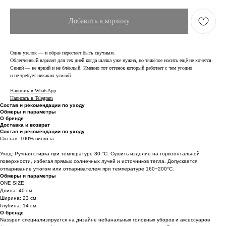
Добавить в корзину
Один узелок — и образ перестаёт быть скучным.
Облегчённый вариант для тех дней когда шапка уже нужна, но тяжёлое носить ещё не хочется.
Синий — не яркий и не блёклый. Именно тот оттенок который работает с чем угодно
и не требует никаких усилий.
Написать в WhatsApp
Написать в Telegram
Состав и рекомендации по уходу
Обмеры и параметры
О бренде
Доставка и возврат
Состав и рекомендации по уходу
Состав: 100% вискоза
Уход: Ручная стирка при температуре 30 °C. Сушить изделие на горизонтальной
поверхности, избегая прямых солнечных лучей и источников тепла. Допускается
отпаривание утюгом или отпаривателем при температуре 160−200°C.
Обмеры и параметры
ONE SIZE
Длина: 40 см
Ширина: 23 см
Глубина: 14 см
О бренде
Nasspen специализируется на дизайне небанальных головных уборов и аксессуаров