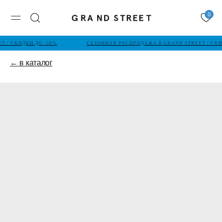
0
 / СКИДКИ ДО -50%
СЕЗОННАЯ РАСПРОДАЖА В GRAND STREET / СКИ
← в каталог