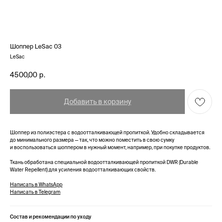
Шоппер LeSac 03
LeSac
4500,00
р.
Добавить в корзину
Шоппер из полиэстера с водоотталкивающей пропиткой. Удобно складывается
до минимального размера — так, что можно поместить в свою сумку
и воспользоваться шоппером в нужный момент, например, при покупке продуктов.
Ткань обработана специальной водоотталкивающей пропиткой DWR (Durable
Water Repellent) для усиления водоотталкивающих свойств.
Написать в WhatsApp
Написать в Telegram
Состав и рекомендации по уходу