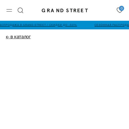
0
АСПРОДАЖА В GRAND STREET / СКИДКИ ДО -50%
СЕЗОННАЯ РАСПРОДАЖ
← в каталог