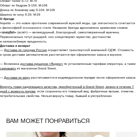
Обхват талии S-72; M-76
Обхват по бедрам S-104; M-108
Длина по боковому шву S-104; M-106
Ширина по низу S-26; M-26
О бренде
Aspette — это новое прочтение современной мужской моды, где элегантность сочетается
с философией осознанного стиля. Название бренда вдохновлено армянским словом
«
ասպետ»
(аспéт) — великодушный, благородный, самоотверженный мужчина.
Первоначально титул рыцарей, оно олицетворяет мужество, достоинство
и непоколебимую преданность.
Доставка и возврат
—
Доставка по городам России
осуществляет транспортной компанией СДЭК. Стоимость
и сроки доставки автоматически рассчитаются при оформлении заказа в корзине.
— Возможна
доставка курьером «Яндекс»
по установленным тарифам оператора, а также
самовывоз
из магазинов Grand Street.
—
Доставка по миру
рассчитывается в индивидуальном порядке после оформления заказа.
Вернуть товар надлежащего качества, приобретенный в Grand Street, можно в течение 7
дней с момента покупки,
если сохранены его товарный вид, фабричные ярлыки, этикетки,
потребительские свойства. Нельзя вернуть товар, бывший в употреблении.
ВАМ МОЖЕТ ПОНРАВИТЬСЯ