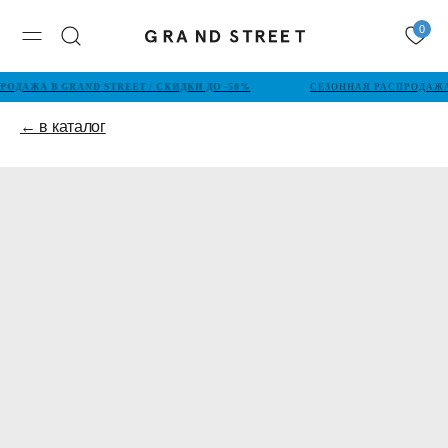
0
ОДАЖА В GRAND STREET / СКИДКИ ДО -50%
СЕЗОННАЯ РАСПРОДАЖА 
← в каталог