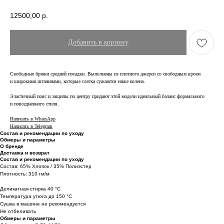
12500,00
р.
Добавить в корзину
Cвободные брюки средней посадки. Выполнены из плотного джерси со свободным кроем
и широкими штанинами, которые слегка сужаются ниже колена.
Эластичный пояс и защипы по центру придают этой модели идеальный баланс формального
и повседневного стиля.
Написать в WhatsApp
Написать в Telegram
Состав и рекомендации по уходу
Обмеры и параметры
О бренде
Доставка и возврат
Состав и рекомендации по уходу
Состав: 65% Хлопок / 35% Полиэстер
Плотность: 310 гм/м
Деликатная стирка 40 °C
Температура утюга до 150 °C
Сушка в машине не рекомендуется
Не отбеливать
Обмеры и параметры