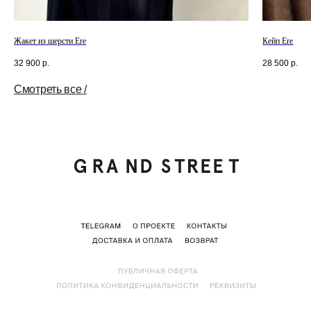
Жакет из шерсти Ere
Кейп Ere
32 900
р.
28 500
р.
Смотреть все /
Tilda
Made on