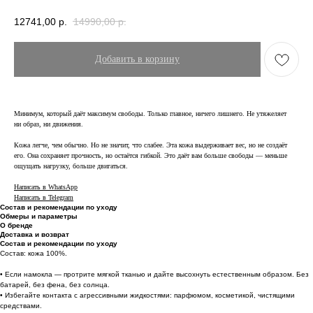
12741,00
р.
14990,00
р.
Добавить в корзину
Минимум, который даёт максимум свободы. Только главное, ничего лишнего. Не утяжеляет
ни образ, ни движения.
Кожа легче, чем обычно. Но не значит, что слабее. Эта кожа выдерживает вес, но не создаёт
его. Она сохраняет прочность, но остаётся гибкой. Это даёт вам больше свободы — меньше
ощущать нагрузку, больше двигаться.
Написать в WhatsApp
Написать в Telegram
Состав и рекомендации по уходу
Обмеры и параметры
О бренде
Доставка и возврат
Состав и рекомендации по уходу
Состав: кожа 100%.
• Если намокла — протрите мягкой тканью и дайте высохнуть естественным образом. Без
батарей, без фена, без солнца.
• Избегайте контакта с агрессивными жидкостями: парфюмом, косметикой, чистящими
средствами.