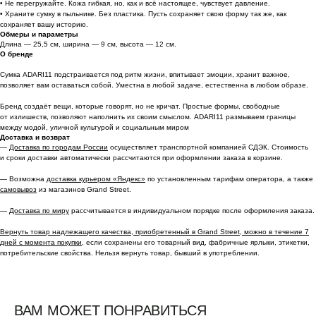
• Не перегружайте. Кожа гибкая, но, как и всё настоящее, чувствует давление.
• Храните сумку в пыльнике. Без пластика. Пусть сохраняет свою форму так же, как
сохраняет вашу историю.
Обмеры и параметры
Длина — 25,5 см, ширина — 9 см, высота — 12 см.
О бренде
Сумка ADARI11 подстраивается под ритм жизни, впитывает эмоции, хранит важное,
позволяет вам оставаться собой. Уместна в любой задаче, естественна в любом образе.
Бренд создаёт вещи, которые говорят, но не кричат. Простые формы, свободные
от излишеств, позволяют наполнить их своим смыслом. ADARI11 размываем границы
между модой, уличной культурой и социальным миром
Доставка и возврат
—
Доставка по городам России
осуществляет транспортной компанией СДЭК. Стоимость
и сроки доставки автоматически рассчитаются при оформлении заказа в корзине.
— Возможна
доставка курьером «Яндекс»
по установленным тарифам оператора, а также
самовывоз
из магазинов Grand Street.
—
Доставка по миру
рассчитывается в индивидуальном порядке после оформления заказа.
Вернуть товар надлежащего качества, приобретенный в Grand Street, можно в течение 7
дней с момента покупки,
если сохранены его товарный вид, фабричные ярлыки, этикетки,
потребительские свойства. Нельзя вернуть товар, бывший в употреблении.
ВАМ МОЖЕТ ПОНРАВИТЬСЯ