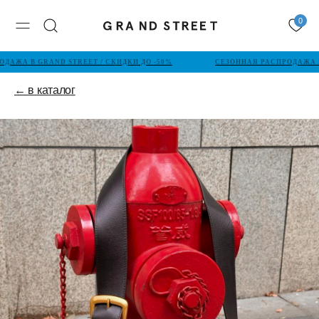
0
ДАЖА В GRAND STREET / СКИДКИ ДО -50%
СЕЗОННАЯ РАСПРОДАЖА В 
← в каталог