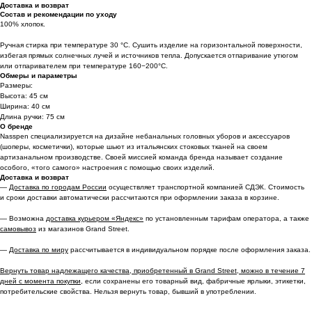
Доставка и возврат
Состав и рекомендации по уходу
100% хлопок.
Ручная стирка при температуре 30 °C. Сушить изделие на горизонтальной поверхности,
избегая прямых солнечных лучей и источников тепла. Допускается отпаривание утюгом
или отпаривателем при температуре 160−200°C.
Обмеры и параметры
Размеры:
Высота: 45 см
Ширина: 40 см
Длина ручки: 75 см
О бренде
Nasspen специализируется на дизайне небанальных головных уборов и аксессуаров
(шоперы, косметички), которые шьют из итальянских стоковых тканей на своем
артизанальном производстве. Своей миссией команда бренда называет создание
особого, «того самого» настроения с помощью своих изделий.
Доставка и возврат
—
Доставка по городам России
осуществляет транспортной компанией СДЭК. Стоимость
и сроки доставки автоматически рассчитаются при оформлении заказа в корзине.
— Возможна
доставка курьером «Яндекс»
по установленным тарифам оператора, а также
самовывоз
из магазинов Grand Street.
—
Доставка по миру
рассчитывается в индивидуальном порядке после оформления заказа.
Вернуть товар надлежащего качества, приобретенный в Grand Street, можно в течение 7
дней с момента покупки,
если сохранены его товарный вид, фабричные ярлыки, этикетки,
потребительские свойства. Нельзя вернуть товар, бывший в употреблении.