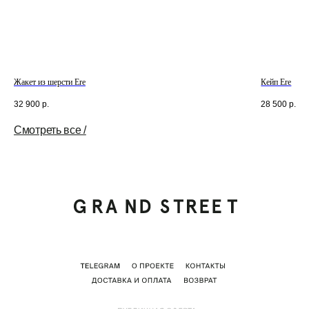
Жакет из шерсти Ere
Кейп Ere
32 900
р.
28 500
р.
Смотреть все /
Tilda
Made on