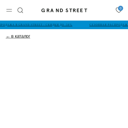
0
РОДАЖА В GRAND STREET / СКИДКИ ДО -50%
СЕЗОННАЯ РАСПРОДАЖА 
← в каталог