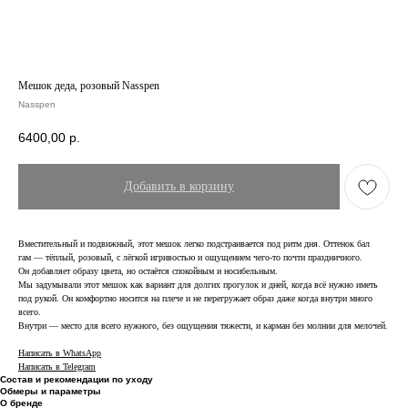
Мешок деда, розовый Nasspen
Nasspen
6400,00
р.
Добавить в корзину
Вместительный и подвижный, этот мешок легко подстраивается под ритм дня. Оттенок бал
гам — тёплый, розовый, с лёгкой игривостью и ощущением чего-то почти праздничного.
Он добавляет образу цвета, но остаётся спокойным и носибельным.
Мы задумывали этот мешок как вариант для долгих прогулок и дней, когда всё нужно иметь
под рукой. Он комфортно носится на плече и не перегружает образ даже когда внутри много
всего.
Внутри — место для всего нужного, без ощущения тяжести, и карман без молнии для мелочей.
Написать в WhatsApp
Написать в Telegram
Состав и рекомендации по уходу
Обмеры и параметры
О бренде