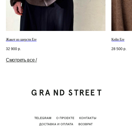
Жакет из шерсти Ere
Кейп Ere
32 900
р.
28 500
р.
Смотреть все /
Tilda
Made on