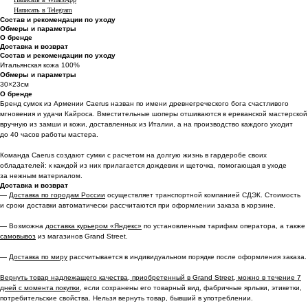
Написать в Telegram
Состав и рекомендации по уходу
Обмеры и параметры
О бренде
Доставка и возврат
Состав и рекомендации по уходу
Итальянская кожа 100%
Обмеры и параметры
30×23см
О бренде
Бренд сумок из Армении Caerus назван по имени древнегреческого бога счастливого
мгновения и удачи Кайроса. Вместительные шоперы отшиваются в ереванской мастерской
вручную из замши и кожи, доставленных из Италии, а на производство каждого уходит
до 40 часов работы мастера.
Команда Caerus создают сумки с расчетом на долгую жизнь в гардеробе своих
обладателей: к каждой из них прилагается дождевик и щеточка, помогающая в уходе
за нежным материалом.
Доставка и возврат
—
Доставка по городам России
осуществляет транспортной компанией СДЭК. Стоимость
и сроки доставки автоматически рассчитаются при оформлении заказа в корзине.
— Возможна
доставка курьером «Яндекс»
по установленным тарифам оператора, а также
самовывоз
из магазинов Grand Street.
—
Доставка по миру
рассчитывается в индивидуальном порядке после оформления заказа.
Вернуть товар надлежащего качества, приобретенный в Grand Street, можно в течение 7
дней с момента покупки,
если сохранены его товарный вид, фабричные ярлыки, этикетки,
потребительские свойства. Нельзя вернуть товар, бывший в употреблении.