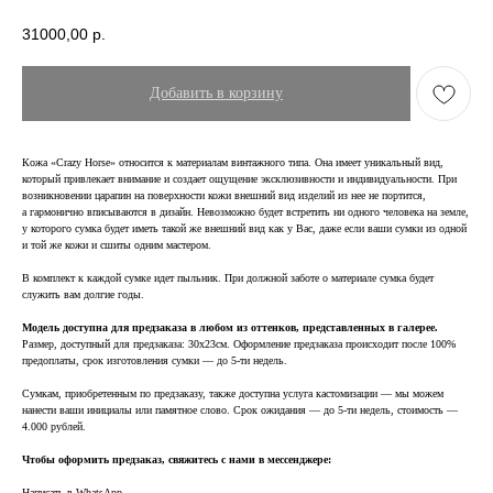
31000,00
р.
Добавить в корзину
Кожа «Crazy Horse» относится к материалам винтажного типа. Она имеет уникальный вид,
который привлекает внимание и создает ощущение эксклюзивности и индивидуальности. При
возникновении царапин на поверхности кожи внешний вид изделий из нее не портится,
а гармонично вписываются в дизайн. Невозможно будет встретить ни одного человека на земле,
у которого сумка будет иметь такой же внешний вид как у Вас, даже если ваши сумки из одной
и той же кожи и сшиты одним мастером.
В комплект к каждой сумке идет пыльник. При должной заботе о материале сумка будет
служить вам долгие годы.
Модель доступна для предзаказа в любом из оттенков, представленных в галерее.
Размер, доступный для предзаказа: 30х23см. Оформление предзаказа происходит после 100%
предоплаты, срок изготовления сумки — до 5-ти недель.
Сумкам, приобретенным по предзаказу, также доступна услуга кастомизации — мы можем
нанести ваши инициалы или памятное слово. Срок ожидания — до 5-ти недель, стоимость —
4.000 рублей.
Чтобы оформить предзаказ, свяжитесь с нами в мессенджере:
Написать в WhatsApp