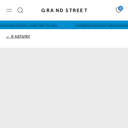
0
 GRAND STREET / СКИДКИ ДО -50%
СЕЗОННАЯ РАСПРОДАЖА В GRAND 
← в каталог