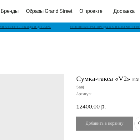
Бренды
Образы Grand Street
О проекте
Доставка
 STREET / СКИДКИ ДО -50%
СЕЗОННАЯ РАСПРОДАЖА В GRAND STREE
Cумка-такса «V2» из
Saaj
Артикул:
12400,00
р.
Добавить в корзину