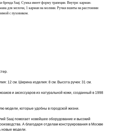
жи бренда Saaj. Сумка имеет форму трапеции. Внутри: карман-
мана для мелочи, 1 карман на молнии. Ручки вшиты на расстоянии
 зимой с пуховиком.
стер.
ия: 12 см. Ширина изделия: 8 см. Высота ручек: 31 см.
кзаков и аксессуаров из натуральной кожи, созданный в 1998
лю модели, которые удобны в городской жизни.
лий Saaj помогает новейшее оборудование и высокий
производства. А благодаря отделам конструирования в Москве
ь новые модели.