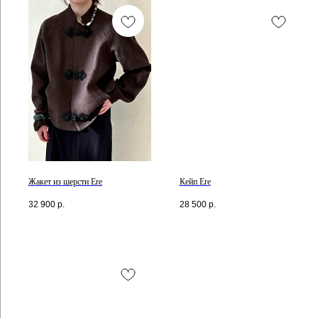
Жакет из шерсти Ere
Кейп Ere
32 900
р.
28 500
р.