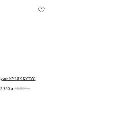
Смотреть все /
Сумка КУБИК КУТУС
12 750
р.
15 000
р.