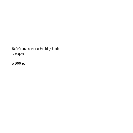
Бейсболка мятная Holiday Club
Nasspen
5 900
р.