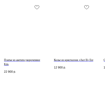
Платье из ацетата укороченное
Колье из кристаллов «Акт II» Ere
Kits
12 900
р.
22 900
р.