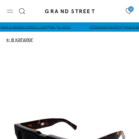
0
АЖА В GRAND STREET / СКИДКИ ДО -50%
СЕЗОННАЯ РАСПРОДАЖА В GR
← в каталог