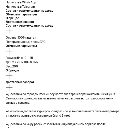
Написать в WhatsApp
Написать в Telegram
Состав и рекомендации по уходу
Обмеры и параметры
О бренде
Доставка и возврат
Состав и рекомендации по уходу
Оправа: 100% ацетат
Поляризованные линзы ТАС
Обмеры и параметры
Размер: 54 □ 19−145
ДxШxВ: 210×110×80 мм
Вес: 200 г
О бренде
Доставка и возврат
— Доставка по городам России осуществляет транспортной компанией СДЭК.
Стоимость и сроки доставки автоматически рассчитаются при оформлении
заказа в корзине.
— Возможна доставка курьером «Яндекс» по установленным тарифам оператора,
а также самовывоз из магазинов Grand Street.
— Доставка по миру рассчитывается в индивидуальном порядке после