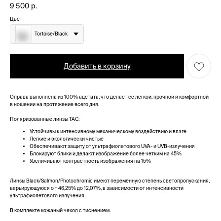
9 500
р.
Цвет
Tortoise/Black
Добавить в корзину
Оправа выполнена из 100% ацетата, что делает ее легкой, прочной и комфортной
в ношении на протяжение всего дня.
Поляризованные линзы TAC:
Устойчивы к интенсивному механическому воздействию и влаге
Легкие и экологически чистые
Обеспечивают защиту от ультрафиолетового UVA- и UVB-излучения
Блокируют блики и делают изображение более четким на 45%
Увеличивают контрастность изображения на 15%
Линзы Black/Salmon/Photochromic имеют переменную степень светопропускания,
варьирующуюся о т 46,25% до 12,07%, в зависимости от интенсивности
ультрафиолетового излучения.
В комплекте кожаный чехол с тиснением.