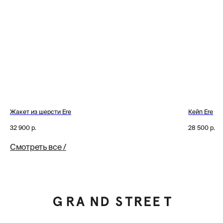
Жакет из шерсти Ere
Кейп Ere
32 900
р.
28 500
р.
Смотреть все /
Tilda
Made on