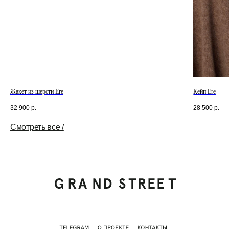
Жакет из шерсти Ere
Кейп Ere
32 900
р.
28 500
р.
Смотреть все /
Tilda
Made on