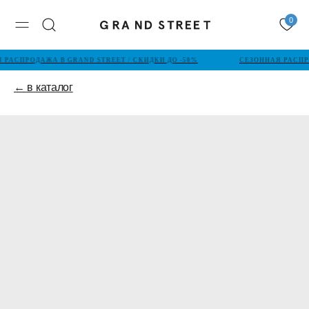
0
 РАСПРОДАЖА В GRAND STREET / СКИДКИ ДО -50%
СЕЗОННАЯ РАСПРО
← в каталог