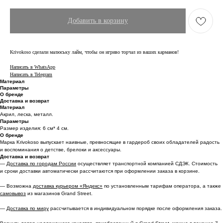
Добавить в корзину
Krivokoso сделали малюську лайм, чтобы он игриво торчал из ваших карманов!
Написать в WhatsApp
Написать в Telegram
Материал
Параметры
О бренде
Доставка и возврат
Материал
Акрил, леска, металл.
Параметры
Размер изделия: 6 см* 4 см.
О бренде
Марка Krivokoso выпускает наивные, превносящие в гардероб своих обладателей радость
и воспоминания о детстве, брелоки и аксессуары.
Доставка и возврат
—
Доставка по городам России
осуществляет транспортной компанией СДЭК. Стоимость
и сроки доставки автоматически рассчитаются при оформлении заказа в корзине.
— Возможна
доставка курьером «Яндекс»
по установленным тарифам оператора, а также
самовывоз
из магазинов Grand Street.
—
Доставка по миру
рассчитывается в индивидуальном порядке после оформления заказа.