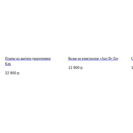
Платье из ацетата укороченное
Колье из кристаллов «Акт II» Ere
Kits
12 900
р.
22 900
р.