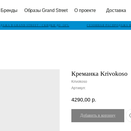
Бренды
Образы Grand Street
О проекте
Доставка
АЖА В GRAND STREET / СКИДКИ ДО -50%
СЕЗОННАЯ РАСПРОДАЖА В G
Креманка Krivokoso
Krivokoso
Артикул:
4290,00
р.
Добавить в корзину