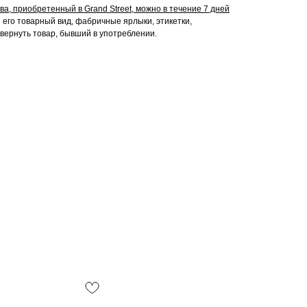
а, приобретенный в Grand Street, можно в течение 7 дней
его товарный вид, фабричные ярлыки, этикетки,
 вернуть товар, бывший в употреблении.
Смотреть все /