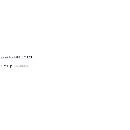
Сумка КУБИК КУТУС
12 750
р.
15 000
р.