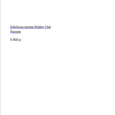
Бейсболка мятная Holiday Club
Nasspen
5 900
р.