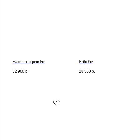
Жакет из шерсти Ere
Кейп Ere
32 900
р.
28 500
р.