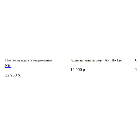
Платье из ацетата укороченное
Колье из кристаллов «Акт II» Ere
Kits
12 900
р.
22 900
р.