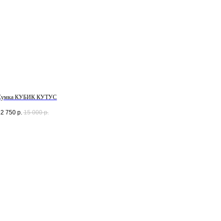
Сумка КУБИК КУТУС
12 750
р.
15 000
р.