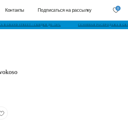
0
Контакты
Подписаться на рассылку
В GRAND STREET / СКИДКИ ДО -50%
СЕЗОННАЯ РАСПРОДАЖА В GRAN
vokoso