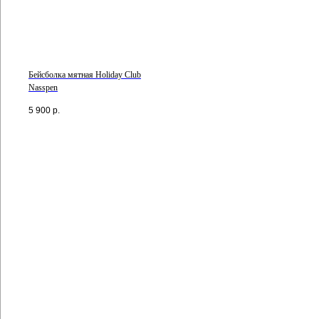
Бейсболка мятная Holiday Club
Nasspen
5 900
р.