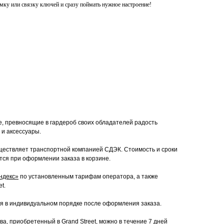
мку или связку ключей и сразу поймать нужное настроение!
е, превносящие в гардероб своих обладателей радость
 и аксессуары.
ествляет транспортной компанией СДЭК. Стоимость и сроки
тся при оформлении заказа в корзине.
ндекс»
по установленным тарифам оператора, а также
t.
я в индивидуальном порядке после оформления заказа.
а, приобретенный в Grand Street, можно в течение 7 дней