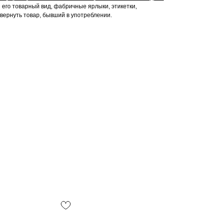
его товарный вид, фабричные ярлыки, этикетки,
 вернуть товар, бывший в употреблении.
Смотреть все /