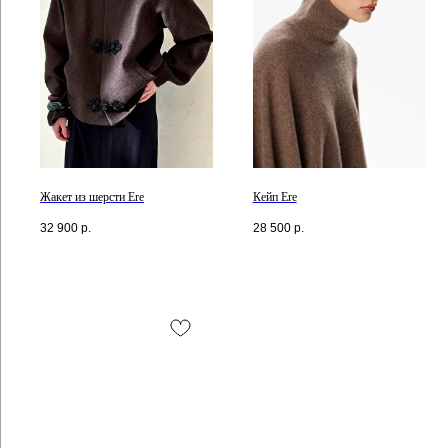
Жакет из шерсти Ere
Кейп Ere
32 900
р.
28 500
р.